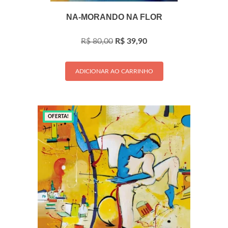
NA-MORANDO NA FLOR
O
O
R$
80,00
R$
39,90
preço
preço
original
atual
era:
é:
ADICIONAR AO CARRINHO
R$ 80,00.
R$ 39,90.
OFERTA!