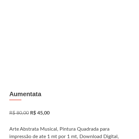
Aumentata
O
O
R$
80,00
R$
45,00
preço
preço
original
atual
Arte Abstrata Musical, Pintura Quadrada para
era:
é:
impressão de ate 1 mt por 1 mt, Download Digital,
R$ 80,00.
R$ 45,00.