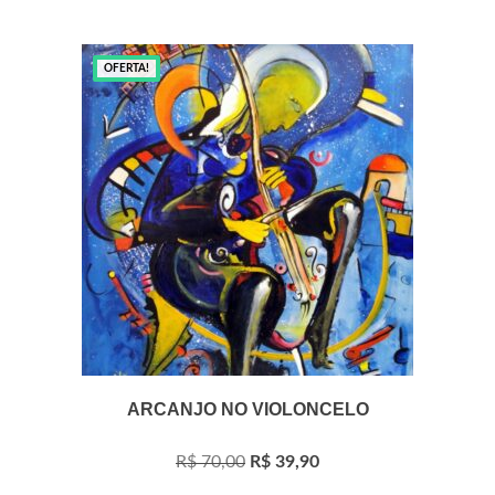
OFERTA!
ARCANJO NO VIOLONCELO
O
O
R$
70,00
R$
39,90
preço
preço