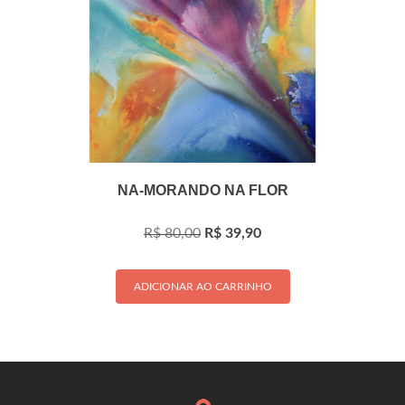
NA-MORANDO NA FLOR
O
O
R$
80,00
R$
39,90
preço
preço
original
atual
era:
é:
ADICIONAR AO CARRINHO
R$ 80,00.
R$ 39,90.