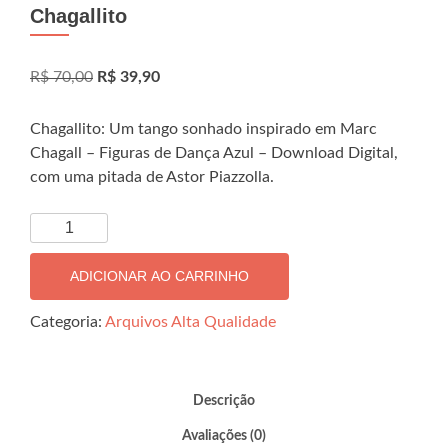
Chagallito
O
O
R$
70,00
R$
39,90
preço
preço
original
atual
Chagallito: Um tango sonhado inspirado em Marc
era:
é:
Chagall – Figuras de Dança Azul – Download Digital,
R$ 70,00.
R$ 39,90.
com uma pitada de Astor Piazzolla.
Chagallito
quantidade
ADICIONAR AO CARRINHO
Categoria:
Arquivos Alta Qualidade
Descrição
Avaliações (0)