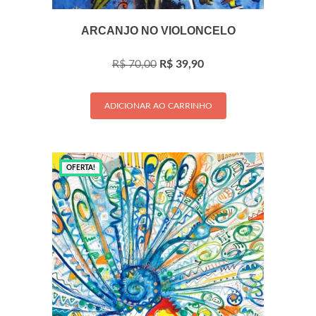
ARCANJO NO VIOLONCELO
O
O
R$
70,00
R$
39,90
preço
preço
original
atual
era:
é:
ADICIONAR AO CARRINHO
R$ 70,00.
R$ 39,90.
OFERTA!